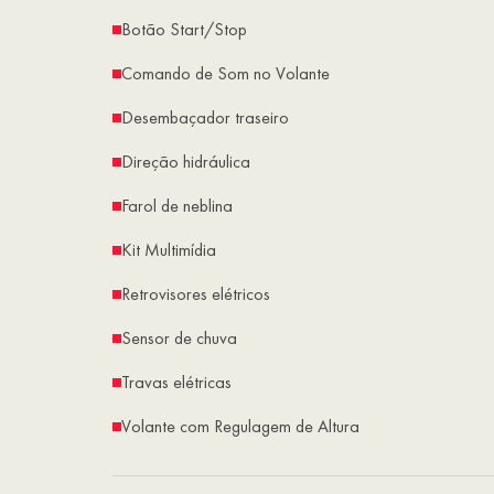
Botão Start/Stop
Comando de Som no Volante
Desembaçador traseiro
Direção hidráulica
Farol de neblina
Kit Multimídia
Retrovisores elétricos
Sensor de chuva
Travas elétricas
Volante com Regulagem de Altura