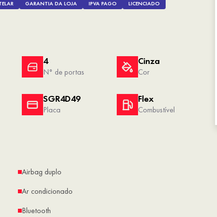
TELAR
GARANTIA DA LOJA
IPVA PAGO
LICENCIADO
4
Cinza
N° de portas
Cor
SGR4D49
Flex
Placa
Combustível
Airbag duplo
Ar condicionado
Bluetooth