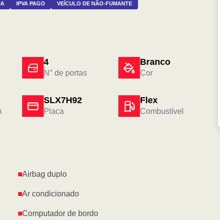
JA
IPVA PAGO
VEÍCULO DE NÃO-FUMANTE
4
Branco
N° de portas
Cor
SLX7H92
Flex
m
Placa
Combustível
Airbag duplo
Ar condicionado
Computador de bordo