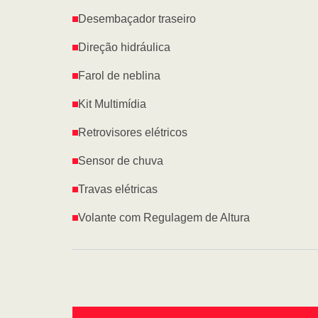
Desembaçador traseiro
Direção hidráulica
Farol de neblina
Kit Multimídia
Retrovisores elétricos
Sensor de chuva
Travas elétricas
Volante com Regulagem de Altura