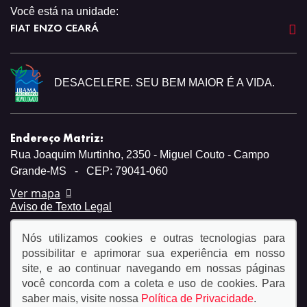
Você está na unidade:
FIAT ENZO CEARÁ
DESACELERE. SEU BEM MAIOR É A VIDA.
Endereço Matriz:
Rua Joaquim Murtinho, 2350 - Miguel Couto - Campo
Grande-MS
-
CEP: 79041-060
Ver mapa
Aviso de Texto Legal
Nós utilizamos cookies e outras tecnologias para
possibilitar e aprimorar sua experiência em nosso
site, e ao continuar navegando em nossas páginas
você concorda com a coleta e uso de cookies. Para
© Copyright 2026
saber mais, visite nossa
Política de Privacidade
.