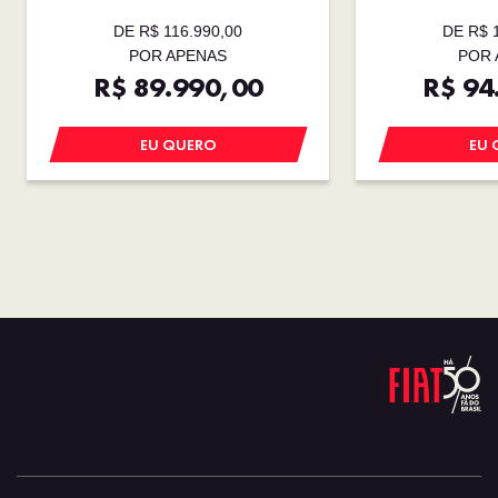
DE R$ 116.990,00
DE R$ 
POR APENAS
POR 
R$ 89.990,00
R$ 94
EU QUERO
EU 