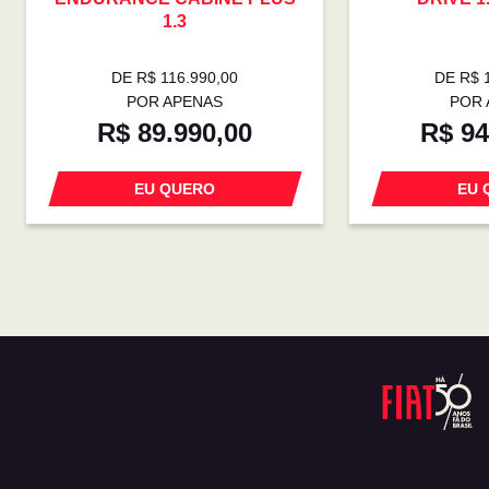
1.3
DE R$ 116.990,00
DE R$ 
POR APENAS
POR 
R$ 89.990,00
R$ 94
EU QUERO
EU 