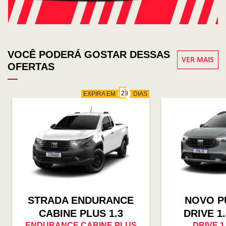
VOCÊ PODERÁ GOSTAR DESSAS
VER MAIS
OFERTAS
EXPIRA EM
DIAS
STRADA ENDURANCE
NOVO P
CABINE PLUS 1.3
DRIVE 1
ENDURANCE CABINE PLUS
DRIVE 1