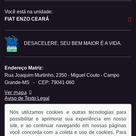
Você está na unidade:
FIAT ENZO CEARÁ
DESACELERE. SEU BEM MAIOR É A VIDA.
Endereço Matriz:
Rua Joaquim Murtinho, 2350 - Miguel Couto - Campo
Grande-MS
-
CEP: 79041-060
Ver mapa
Aviso de Texto Legal
Nós utilizamos cookies e outras tecnologias para
possibilitar e aprimorar sua experiência em nosso
site, e ao continuar navegando em nossas páginas
você concorda com a coleta e uso de cookies. Para