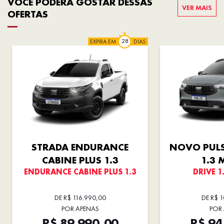
VOCÊ PODERÁ GOSTAR DESSAS
VER MAIS
OFERTAS
EXPIRA EM
DIAS
STRADA ENDURANCE
NOVO PULS
CABINE PLUS 1.3
1.3 
ENDURANCE CABINE PLUS 1.3
DRIVE 1
DE R$ 116.990,00
DE R$ 
POR APENAS
POR
R$ 89.990,00
R$ 94