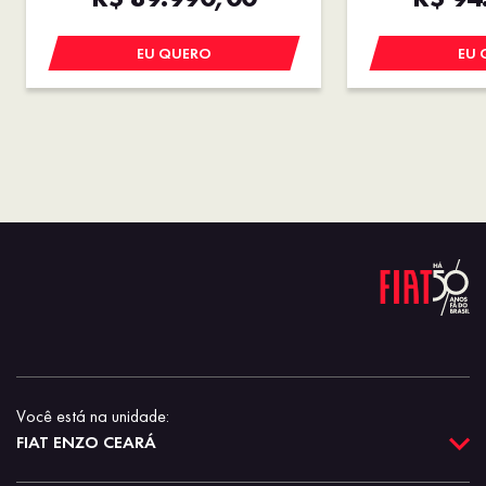
EU QUERO
EU 
Você está na unidade:
FIAT ENZO CEARÁ