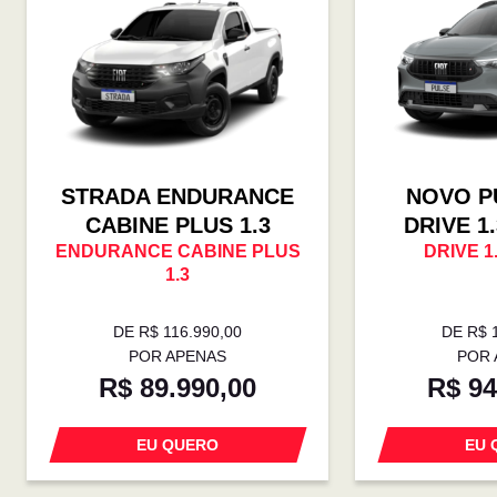
STRADA ENDURANCE
NOVO P
CABINE PLUS 1.3
DRIVE 1
ENDURANCE CABINE PLUS
DRIVE 1
1.3
DE R$ 116.990,00
DE R$ 
POR APENAS
POR 
R$ 89.990,00
R$ 94
EU QUERO
EU 