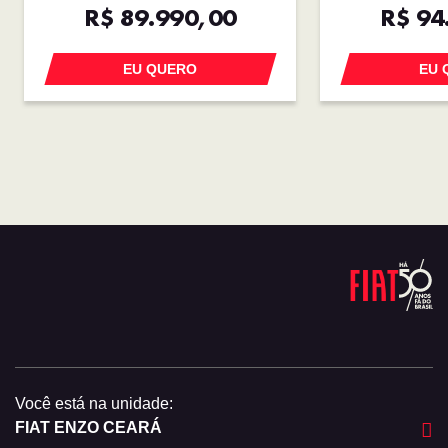
R$ 89.990,00
R$ 94
EU QUERO
EU 
Você está na unidade:
FIAT ENZO CEARÁ