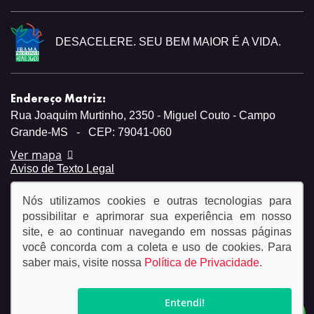
DESACELERE. SEU BEM MAIOR É A VIDA.
Endereço Matriz:
Rua Joaquim Murtinho, 2350 - Miguel Couto - Campo
Grande-MS
-
CEP: 79041-060
Ver mapa
Aviso de Texto Legal
Nós utilizamos cookies e outras tecnologias para
possibilitar e aprimorar sua experiência em nosso
site, e ao continuar navegando em nossas páginas
você concorda com a coleta e uso de cookies. Para
© Copyright 2026
saber mais, visite nossa
Política de Privacidade
.
AutoForce - Todos os direitos reservados.
Política de
privacidade.
Entendi!