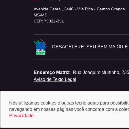
Avenida Ceará , 2440 - Vila Rica - Campo Grande
MS-MS
CEP: 79022-391
DESACELERE. SEU BEM MAIOR É A
Endereço Matriz:
Rua Joaquim Murtinho, 23
Aviso de Texto Legal
Nós utilizamos cookies e outras tecnologias para possibili
navegando em nossas páginas você concorda com a coleta 
Privacidade
.