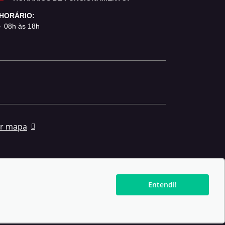
HORÁRIO:
08h às 18h
r mapa
Entendi!
Force - Todos os direitos reservados.
Política de privacidade.