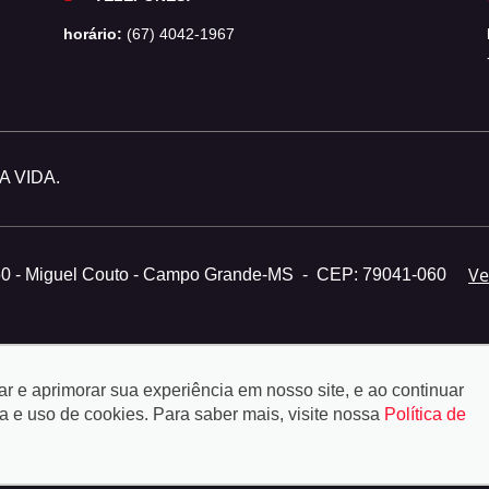
horário:
(67) 4042-1967
 VIDA.
Ve
50 - Miguel Couto - Campo Grande-MS
-
CEP: 79041-060
tar e aprimorar sua experiência em nosso site, e ao continuar
e uso de cookies. Para saber mais, visite nossa
Política de
© Copyright 2026
-
Auto