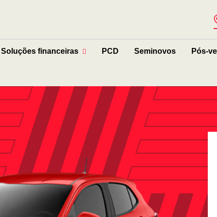
Soluções financeiras
PCD
Seminovos
Pós-v