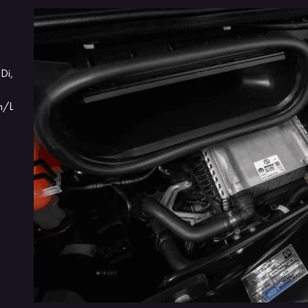
ASSISTENTE DE PARTIDAS EM RAMPAS
TOP 3 EM
CLASSE
Di,
O Novo Fiat Ducato vem equipado com assistente de
Sinônimo de
partida em rampas, que evita que o veículo recue em
Fiat Ducato
m/L
subidas, e controle de estabilidade, que garante ainda
e oferece u
mais segurança nas curvas e manobras com carga.
operação] d