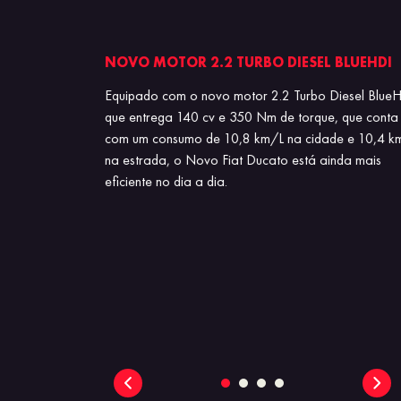
CIONAL
NOVO MOTOR 2.2 TURBO DIESEL BLUEHDI
para-choque
Equipado com o novo motor 2.2 Turbo Diesel BlueH
so modelo foi
que entrega 140 cv e 350 Nm de torque, que conta
a mais marcante
com um consumo de 10,8 km/L na cidade e 10,4 k
u: agora conta
na estrada, o Novo Fiat Ducato está ainda mais
eficiente no dia a dia.